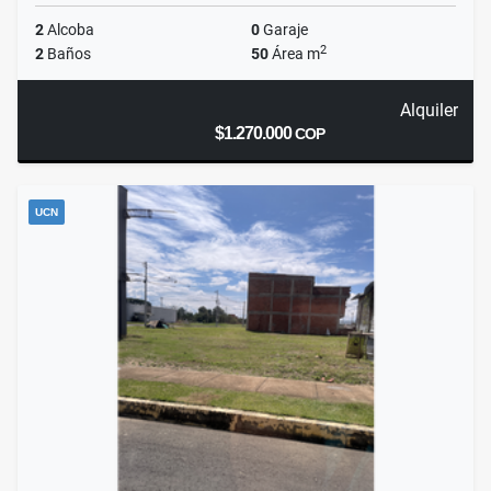
2
Alcoba
0
Garaje
2
2
Baños
50
Área m
Alquiler
$1.270.000
COP
UCN