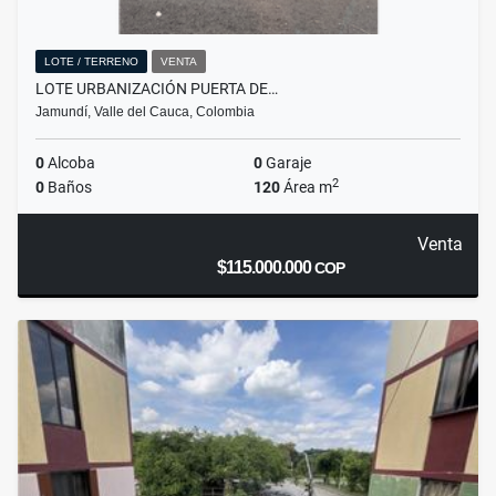
LOTE / TERRENO
VENTA
LOTE URBANIZACIÓN PUERTA DE…
Jamundí, Valle del Cauca, Colombia
0
Alcoba
0
Garaje
2
0
Baños
120
Área m
Venta
$115.000.000
COP