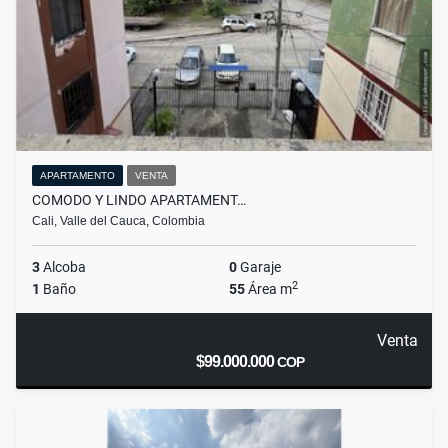
APARTAMENTO
VENTA
COMODO Y LINDO APARTAMENT…
Cali, Valle del Cauca, Colombia
3
Alcoba
0
Garaje
2
1
Baño
55
Área m
Venta
$99.000.000
COP