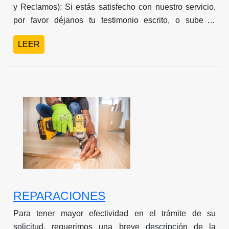
y Reclamos): Si estás satisfecho con nuestro servicio,
por favor déjanos tu testimonio escrito, o sube tu
grabación o video. Igualmente si deseas que
LEER
mejoremos algo déjanos tu comentario. Máximo en
cinco días hábiles obtendrás tu respuesta.
REPARACIONES
Para tener mayor efectividad en el trámite de su
solicitud, requerimos una breve descripción de la