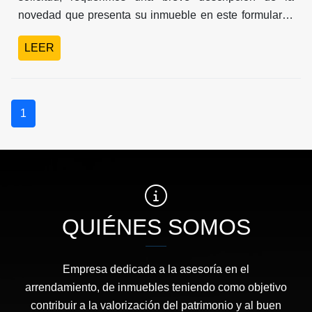
novedad que presenta su inmueble en este formulario,
detallando el lugar o espacio en cual se está
LEER
presentando el inconveniente. Así mismo, favor
adjuntar fotos o videos como evidencia de la solicitud.
Máximo en tres días hábiles obtendrás tu respuesta.
1
QUIÉNES SOMOS
Empresa dedicada a la asesoría en el
arrendamiento, de inmuebles teniendo como objetivo
contribuir a la valorización del patrimonio y al buen