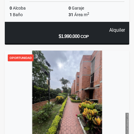
0
Alcoba
0
Garaje
2
1
Baño
31
Área m
Alquiler
$1.990.000
COP
OPORTUNIDAD