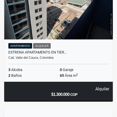
APARTAMENTO
ALQUILER
ESTRENA APARTAMENTO EN TIER…
Cali, Valle del Cauca, Colombia
3
Alcoba
0
Garaje
2
2
Baños
65
Área m
Alquiler
$1.300.000
COP