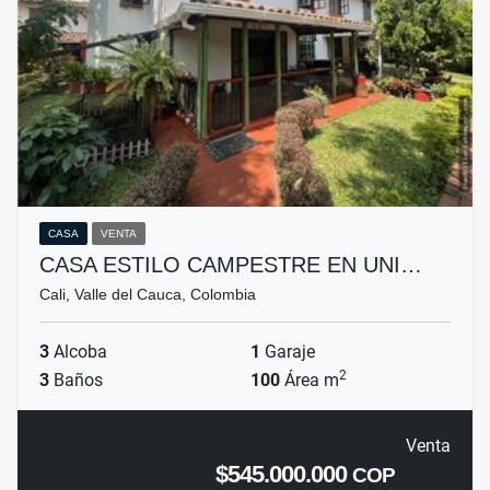
CASA
VENTA
CASA ESTILO CAMPESTRE EN UNI…
Cali, Valle del Cauca, Colombia
3
Alcoba
1
Garaje
2
3
Baños
100
Área m
Venta
$545.000.000
COP