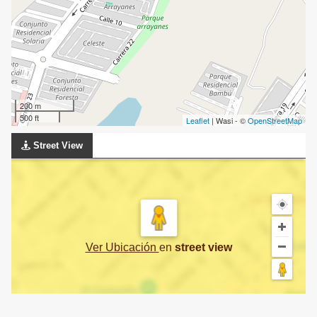
200 m
500 ft
Leaflet
| Wasi - ©
OpenStreetMap
Street View
Ver Ubicación
en
street view