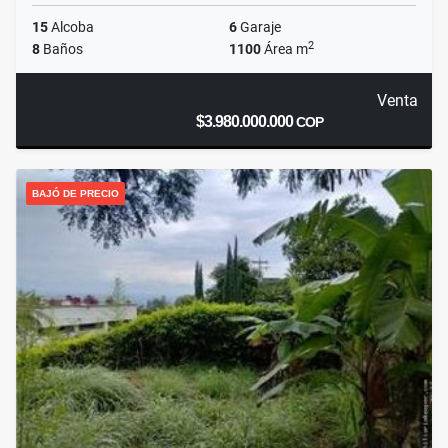
15
Alcoba
6
Garaje
2
8
Baños
1100
Área m
Venta
$3.980.000.000
COP
BAJÓ DE PRECIO