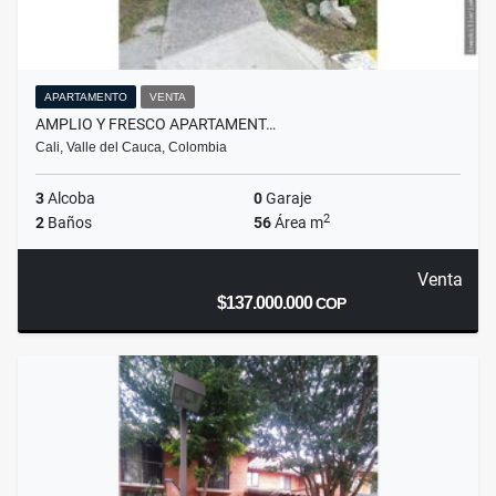
APARTAMENTO
VENTA
AMPLIO Y FRESCO APARTAMENT…
Cali, Valle del Cauca, Colombia
3
Alcoba
0
Garaje
2
2
Baños
56
Área m
Venta
$137.000.000
COP