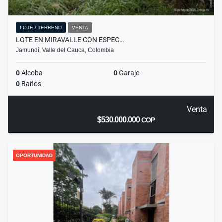
LOTE / TERRENO
VENTA
LOTE EN MIRAVALLE CON ESPEC…
Jamundí, Valle del Cauca, Colombia
0
Alcoba
0
Garaje
0
Baños
Venta
$530.000.000
COP
OPORTUNIDAD