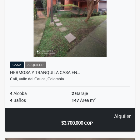
CASA
ALQUILER
HERMOSA Y TRANQUILA CASA EN…
Cali, Valle del Cauca, Colombia
4
Alcoba
2
Garaje
2
4
Baños
147
Área m
Alquiler
$3.700.000
COP