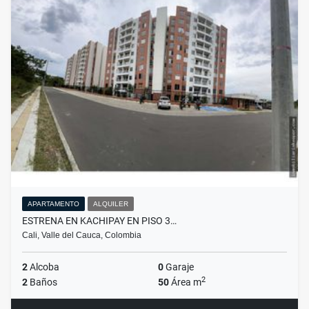
APARTAMENTO
ALQUILER
ESTRENA EN KACHIPAY EN PISO 3…
Cali, Valle del Cauca, Colombia
2
Alcoba
0
Garaje
2
2
Baños
50
Área m