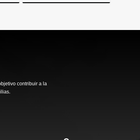
Venta
Venta
.000.000
$125.000.000
etivo contribuir a la
lias.