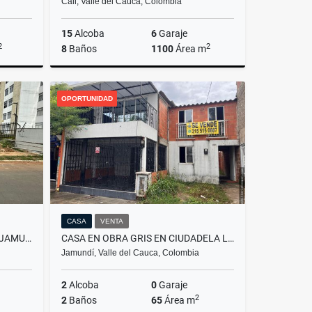
Cali, Valle del Cauca, Colombia
15
Alcoba
6
Garaje
2
2
8
Baños
1100
Área m
Alquiler
Alquiler
OPORTUNIDAD
.700.000
$29.500.000
CASA
VENTA
LOTE EN BRISAS DEL LAGO VIA JAMUNDI/POTRERITO AL LADO DE UNIDAD AQUA
CASA EN OBRA GRIS EN CIUDADELA LAS FLORES EN JAMUNDI
Jamundí, Valle del Cauca, Colombia
2
Alcoba
0
Garaje
2
2
Baños
65
Área m