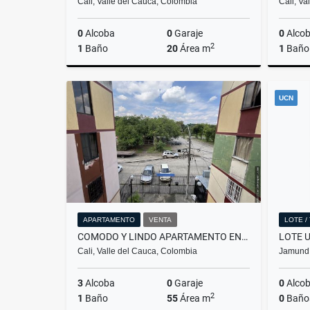
Cali, Valle del Cauca, Colombia
Cali, Va
0
Alcoba
0
Garaje
0
Alco
2
1
Baño
20
Área m
1
Baño
Alquiler
UCN
$1.800.000
APARTAMENTO
VENTA
LOTE /
COMODO Y LINDO APARTAMENTO EN CHIMINANGOS PISO 5
Cali, Valle del Cauca, Colombia
Jamundí
3
Alcoba
0
Garaje
0
Alco
2
1
Baño
55
Área m
0
Baño