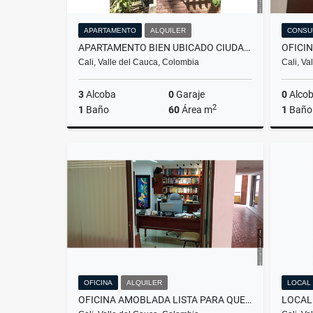
APARTAMENTO
ALQUILER
CONSU
APARTAMENTO BIEN UBICADO CIUDAD 2000 PISO 5 S/A
Cali, Valle del Cauca, Colombia
Cali, Va
3
Alcoba
0
Garaje
0
Alco
2
1
Baño
60
Área m
1
Baño
Alquiler
$890.000
OFICINA
ALQUILER
LOCAL
OFICINA AMOBLADA LISTA PARA QUE LA USES CENTRO EMPRESARIAL CAMPANARIO