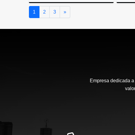
Venta
Siguiente
1
2
3
»
$99.000.000
Empresa dedicada a l
valo