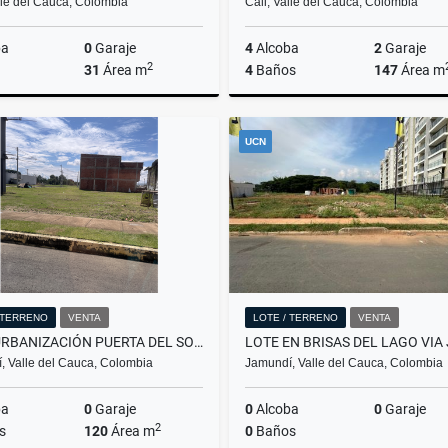
lle del Cauca, Colombia
Cali, Valle del Cauca, Colombia
ba
0
Garaje
4
Alcoba
2
Garaje
2
31
Área m
4
Baños
147
Área m
Alquiler
UCN
$1.990.000
$3
 TERRENO
VENTA
LOTE / TERRENO
VENTA
LOTE URBANIZACIÓN PUERTA DEL SOL VIA JAMUNDI/POTRERITO
, Valle del Cauca, Colombia
Jamundí, Valle del Cauca, Colombia
ba
0
Garaje
0
Alcoba
0
Garaje
2
s
120
Área m
0
Baños