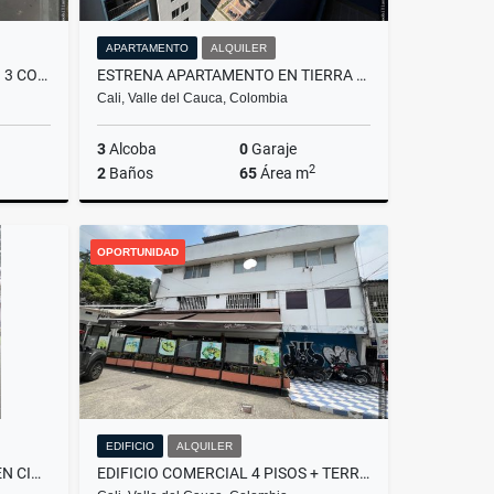
APARTAMENTO
ALQUILER
ESTRENA EN KACHIPAY EN PISO 3 CON ASCENSOR
ESTRENA APARTAMENTO EN TIERRA LINDA PISO 9 - CIUDAD PACIFICA
Cali, Valle del Cauca, Colombia
3
Alcoba
0
Garaje
2
2
Baños
65
Área m
Alquiler
Alquiler
OPORTUNIDAD
.270.000
$1.300.000
EDIFICIO
ALQUILER
HERMOSA Y TRANQUILA CASA EN CIUDAD JARDIN POLO CLUB
EDIFICIO COMERCIAL 4 PISOS + TERRAZA Y SOTANO - AVENIDA ESTACION