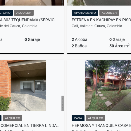
LTORIO
ALQUILER
APARTAMENTO
ALQUILER
OFICINA 303 TEQUENDAMA (SERVICIOS INCLUIDOS E INTERNET)
lle del Cauca, Colombia
Cali, Valle del Cauca, Colombia
ba
0
Garaje
2
Alcoba
0
Garaje
2
2
Baños
50
Área m
Alquiler
$920.000
$1
ALQUILER
CASA
ALQUILER
LOCAL COMERCIAL EN TIERRA LINDA: ZONA DE PROYECCIÓN COMERCIAL